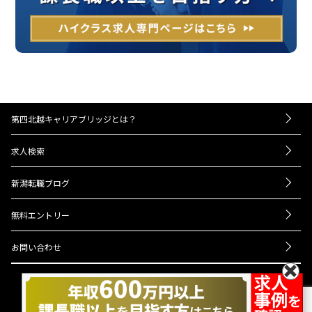
第四北越キャリアブリッジとは？
－お仕事紹介の流れ
求人検索
－UIターンをお考えの方へ
転職成功事例
－経営者・人事担当者様へ
新潟転職ブログ
Q＆A
ニュース
会社概要
無料エントリー
プライバシーポリシー
お問い合わせ