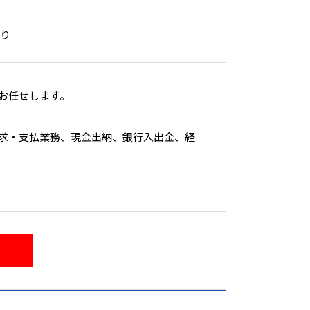
て入っていただく場合があります
あり
期アルバイトスタッフが増えるため、ア
簡単な指導をお願いする場合があります。
お任せします。
求・支払業務、現金出納、銀行入出金、経
買い出しの際は社用車（軽・AT)を使用し
経理事務所に外注しています