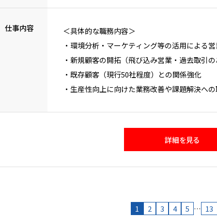
仕事内容
＜具体的な職務内容＞
・環境分析・マーケティング等の活用による営
・新規顧客の開拓（飛び込み営業・過去取引の
・既存顧客（現行50社程度）との関係強化
・生産性向上に向けた業務改善や課題解決への
-社内をマネジメントする中、日常的な課題
詳細を見る
1
2
3
4
5
…
13