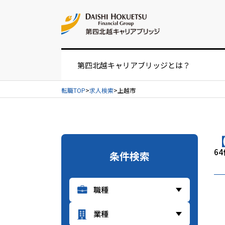
お問い合せ
第四北越キャリアブリッジとは？
転職TOP
求人検索
上越市
お仕事紹介の流れ
UIターンをお考えの方へ
6
条件検索
経営者・人事担当者様へ