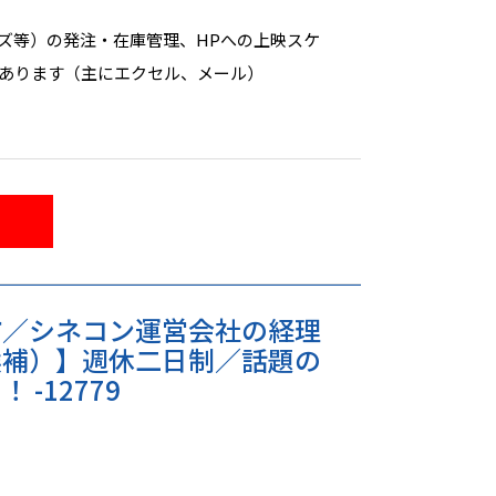
等）の発注・在庫管理、HPへの上映スケ
があります（主にエクセル、メール）
掃等
連グッズ、前売り券などを販売していた
合もあります
市／シネコン運営会社の経理
候補）】週休二日制／話題の
-12779
おり、現金を扱う機会はあまりありませ
ることは基本的にありません（出社～退