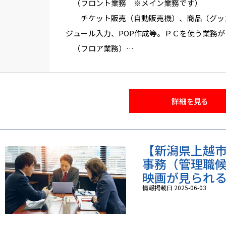
（フロント業務 ※メイン業務です）
チケット販売（自動販売機）、商品（グッズ
ジュール入力、POP作成等。ＰＣを使う業務
（フロア業務）
お客様の入場案内、シアター準備、場内清
（ファーストフード）
飲食物を中心に、映画パンフレット、映画関
詳細を見る
だきます。
ポテトを揚げたりレンジで温めたりする場
（映写）
【新潟県上越
デジタル映写機や空調機の操作
事務（管理職
（その他）
映画が見られる！ 
・券売機や飲食物販売などは機械を導入して
情報掲載日 2025-06-03
ん。
・シフト勤務ですが、１日に担当場所が変わ