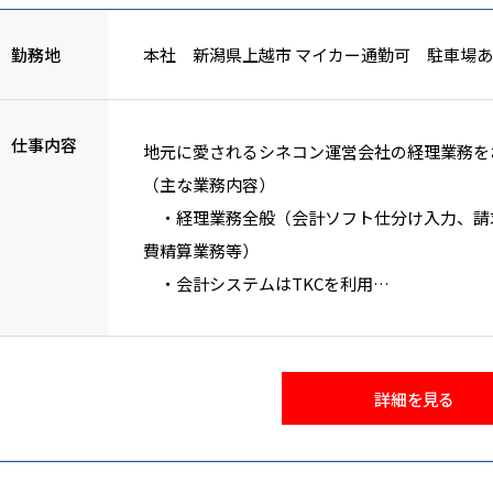
社までフロント等）
・繁忙期には多忙な場所に応援スタッフとし
勤務地
本社 新潟県上越市 マイカー通勤可 駐車場
・近くに大学があり、夏休みや冬休みには短
ルバイスタッフに券売機の操作を教えるなど、
仕事内容
地元に愛されるシネコン運営会社の経理業務を
（主な業務内容）
・経理業務全般（会計ソフト仕分け入力、請
費精算業務等）
・会計システムはTKCを利用
・必要備品の買い出し業務 その他の業務 ※
ます
・経理事務所との打ち合わせ ※決算業務は
詳細を見る
※財務業務は別の専任スタッフがおります