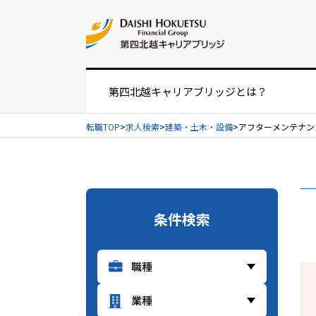
お問い合せ
第四北越キャリアブリッジとは？
転職TOP
求人検索
建築・土木・設備
アフターメンテナンス
お仕事紹介の流れ
UIターンをお考えの方へ
条件検索
経営者・人事担当者様へ