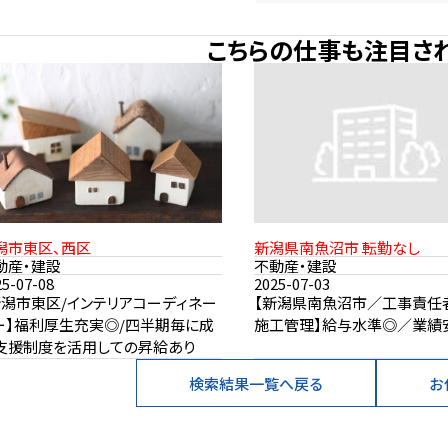
こちらの仕事も注目さ
潟市東区、西区
新潟県南魚沼市 転勤なし
動産・建設
不動産・建設
25-07-08
2025-07-03
新潟市東区/インテリアコーディネー
【新潟県南魚沼市／工事責任
ー】福利厚生充実◎/四半期毎に成
施工管理】給与水準◎／業績
支援制度を活用しての昇給あり
検索結果一覧へ戻る
お