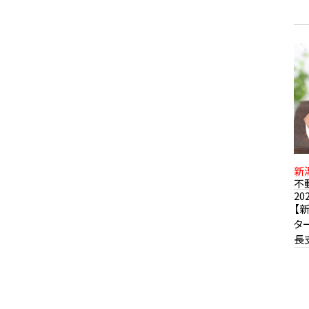
新
不
20
【
タ
長