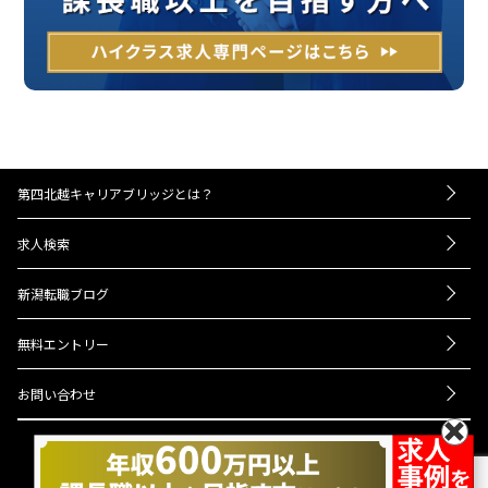
第四北越キャリアブリッジとは？
－お仕事紹介の流れ
求人検索
－UIターンをお考えの方へ
転職成功事例
－経営者・人事担当者様へ
新潟転職ブログ
Q＆A
ニュース
会社概要
無料エントリー
プライバシーポリシー
お問い合わせ