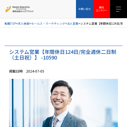
お問い合せ
無料エントリー
無料
お問い合せ
エントリー
転職TOP
求人検索
セールス・マーケティング
法人営業
システム営業【年間休日124日/完全
システム営業【年間休日124日/完全週休二日制
（土日祝）】 -10590
掲載日時 2024-07-05