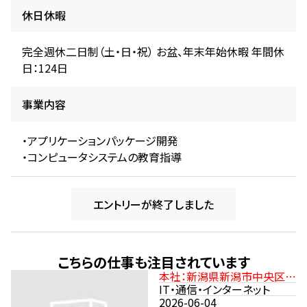
休日休暇
完全週休二日制（土・日・祝） お盆、年末年始休暇 年間休
日：124日
事業内容
・アプリケーションパッケージ開発
・コンピュータシステムの教育指導
エントリーが終了しました
こちらの仕事も注目されています
本社：新潟県新潟市中央区沼
垂東2-11-21 JR信越本線
IT・通信・インターネット
「新潟駅」より徒歩15分
2026-06-04