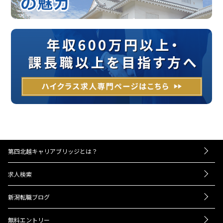
第四北越キャリアブリッジとは？
－お仕事紹介の流れ
求人検索
－UIターンをお考えの方へ
転職成功事例
－経営者・人事担当者様へ
新潟転職ブログ
Q＆A
ニュース
会社概要
無料エントリー