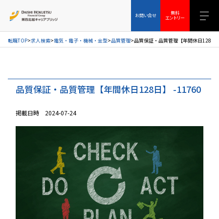
お問い合せ
無料エントリー
無料
お問い合せ
エントリー
転職TOP
求人検索
電気・電子・機械・金型
品質管理
品質保証・品質管理【年間休日128日】-
品質保証・品質管理【年間休日128日】 -11760
掲載日時 2024-07-24