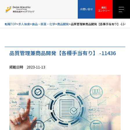
お問い合せ
無料エントリー
無料
お問い合せ
エントリー
転職TOP
求人検索
食品・医薬・化学
商品開発
品質管理兼商品開発【各種手当有り】-11436
品質管理兼商品開発【各種手当有り】 -11436
掲載日時 2023-11-13