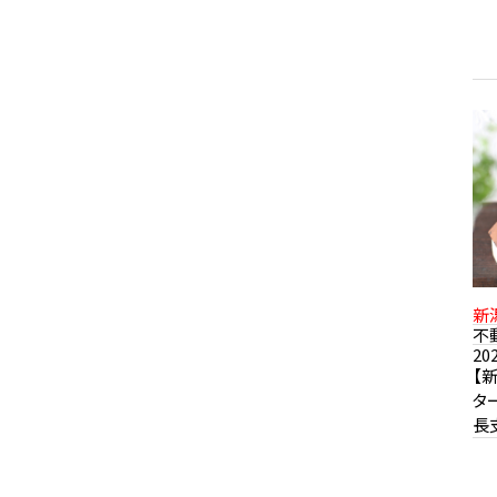
新
不
20
【
タ
長