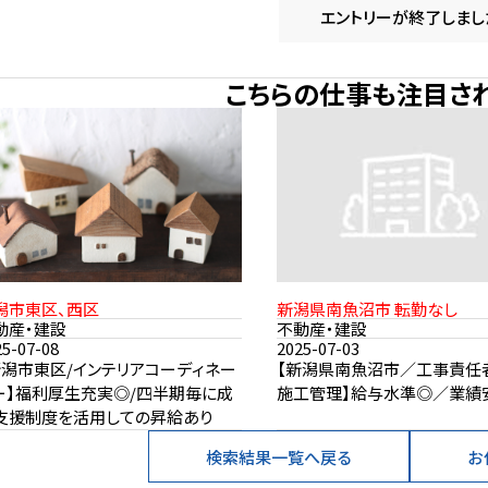
エントリーが終了しまし
こちらの仕事も注目さ
潟市東区、西区
新潟県南魚沼市 転勤なし
動産・建設
不動産・建設
25-07-08
2025-07-03
新潟市東区/インテリアコーディネー
【新潟県南魚沼市／工事責任
ー】福利厚生充実◎/四半期毎に成
施工管理】給与水準◎／業績
支援制度を活用しての昇給あり
検索結果一覧へ戻る
お