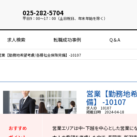
025-282-5704
平日
9：00～17：00（土日祝日、年末年始を除く）
求人検索
転職成功事例
Q＆A
営業【勤務地希望考慮/各種社会保険完備】-10107
営業【勤務地希
備】 -10107
求人ID 10107
掲載日時 2024-04-18
おすすめ
営業エリアは中・下越を中心とした営業にな