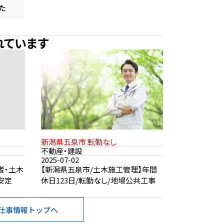
た
れています
新潟県五泉市 転勤なし
不動産・建設
2025-07-02
者・土木
【新潟県五泉市/土木施工管理】年間
安定
休日123日/転勤なし/地場公共工事
仕事情報トップへ