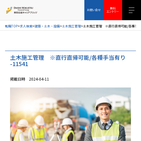
お問い合せ
無料エントリー
無料
お問い合せ
エントリー
転職TOP
求人検索
建築・土木・設備
土木施工管理
土木施工管理 ※直行直帰可能/各種手当有
土木施工管理 ※直行直帰可能/各種手当有り
-11541
掲載日時 2024-04-11