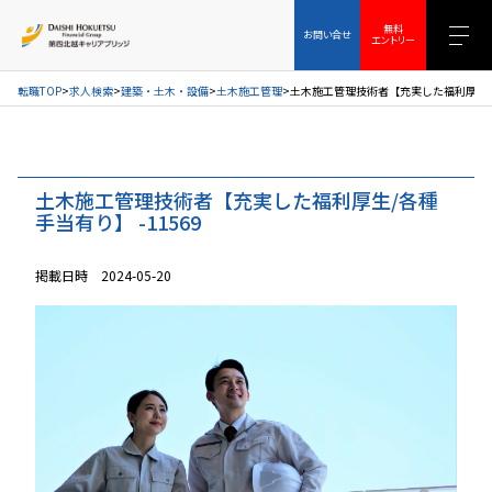
お問い合せ
無料エントリー
無料
お問い合せ
エントリー
転職TOP
求人検索
建築・土木・設備
土木施工管理
土木施工管理技術者【充実した福利厚生/各
土木施工管理技術者【充実した福利厚生/各種
手当有り】 -11569
掲載日時 2024-05-20