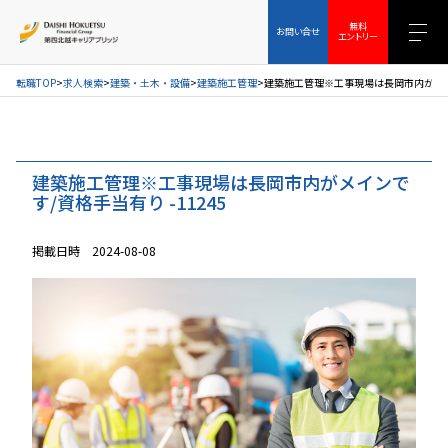
お問い合せ
無料エントリー
無料
お問い合せ
エントリー
転職TOP
求人検索
建築・土木・設備
建築施工管理
建築施工管理※工事現場は長岡市内がメイン
建築施工管理※工事現場は長岡市内がメインで
す/資格手当有り -11245
掲載日時 2024-08-08