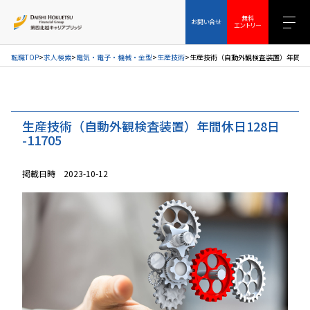
お問い合せ
無料エントリー
無料
お問い合せ
エントリー
転職TOP
求人検索
電気・電子・機械・金型
生産技術
生産技術（自動外観検査装置）年間休日12
生産技術（自動外観検査装置）年間休日128日
-11705
掲載日時 2023-10-12