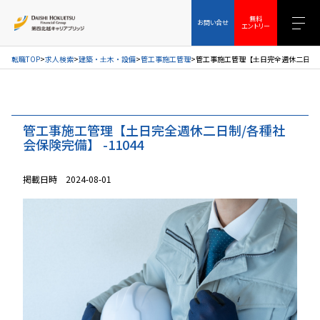
お問い合せ
無料エントリー
無料
お問い合せ
エントリー
転職TOP
求人検索
建築・土木・設備
管工事施工管理
管工事施工管理【土日完全週休二日制/各
管工事施工管理【土日完全週休二日制/各種社
会保険完備】 -11044
掲載日時 2024-08-01