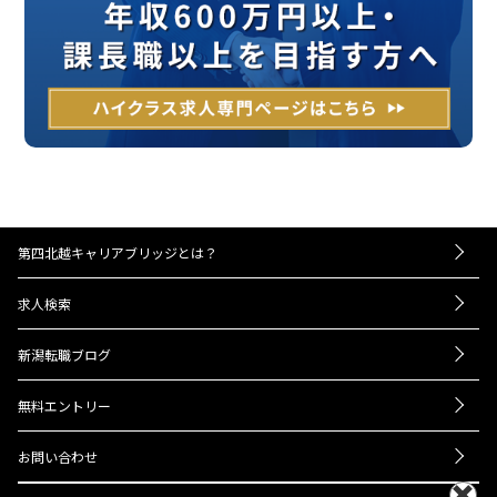
第四北越キャリアブリッジとは？
－お仕事紹介の流れ
求人検索
－UIターンをお考えの方へ
転職成功事例
－経営者・人事担当者様へ
新潟転職ブログ
Q＆A
ニュース
会社概要
無料エントリー
プライバシーポリシー
お問い合わせ