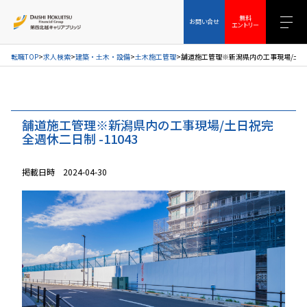
お問い合せ
無料エントリー
無料
お問い合せ
エントリー
転職TOP
求人検索
建築・土木・設備
土木施工管理
舗道施工管理※新潟県内の工事現場/土日祝
舗道施工管理※新潟県内の工事現場/土日祝完
全週休二日制 -11043
掲載日時 2024-04-30