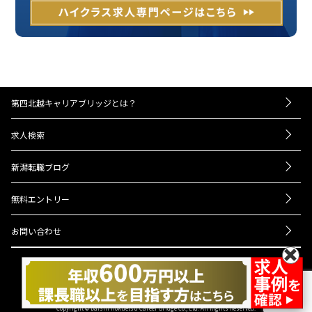
第四北越キャリアブリッジとは？
－お仕事紹介の流れ
求人検索
－UIターンをお考えの方へ
転職成功事例
－経営者・人事担当者様へ
新潟転職ブログ
Q＆A
ニュース
会社概要
無料エントリー
プライバシーポリシー
お問い合わせ
Copyright © Daishi Hokuetsu Career Bridge Co., Ltd. All Rights Reserved.