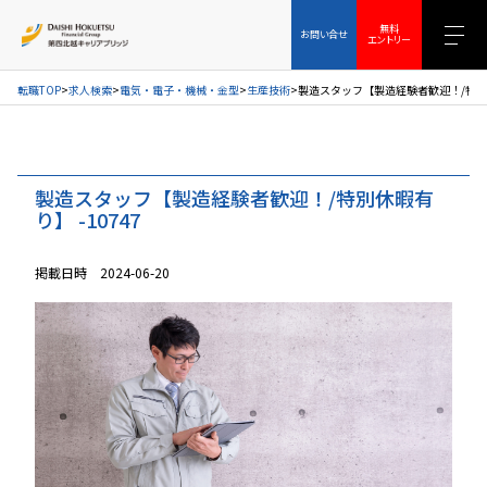
お問い合せ
無料エントリー
無料
お問い合せ
エントリー
転職TOP
求人検索
電気・電子・機械・金型
生産技術
製造スタッフ【製造経験者歓迎！/特別休
製造スタッフ【製造経験者歓迎！/特別休暇有
り】 -10747
掲載日時 2024-06-20