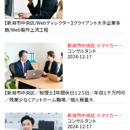
【新潟市中央区/Webディレクター】クライアント大手企業多
数/Web製作上流工程
新潟市中央区 ※マイカー通
勤可
コンサルタント
2024-12-17
【新潟市中央区／税理士】年間休日１２５日／年収１千万円可
／残業少なくアットホーム職場／個人裁量大
新潟市中央区 ※マイカー通
勤可
コンサルタント
2024-12-17