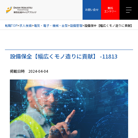
お問い合せ
無料エントリー
無料
お問い合せ
エントリー
転職TOP
求人検索
電気・電子・機械・金型
設備管理
設備保全【幅広くモノ造りに貢献】-11
設備保全【幅広くモノ造りに貢献】 -11813
掲載日時 2024-04-04