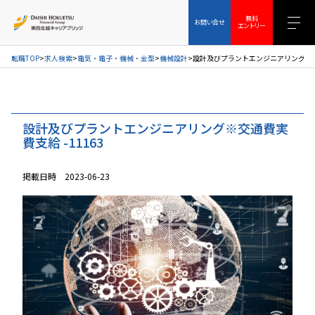
お問い合せ
無料エントリー
無料
お問い合せ
エントリー
転職TOP
求人検索
電気・電子・機械・金型
機械設計
設計及びプラントエンジニアリング※交通
設計及びプラントエンジニアリング※交通費実
費支給 -11163
掲載日時 2023-06-23