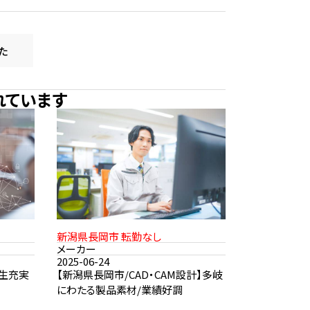
た
れています
新潟県長岡市 転勤なし
メーカー
2025-06-24
厚生充実
【新潟県長岡市/CAD・CAM設計】多岐
にわたる製品素材/業績好調