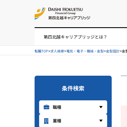
お問い合せ
第四北越キャリアブリッジとは？
転職TOP
求人検索
電気・電子・機械・金型
金型設計
金
お仕事紹介の流れ
UIターンをお考えの方へ
条件検索
経営者・人事担当者様へ