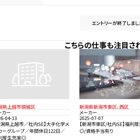
エントリーが終了しまし
こちらの仕事も注目さ
潟県上越市頸城区
新潟県新潟市東区、西区
ーカー
メーカー
26-04-13
2025-07-07
新潟県上越市／社内SE】大手化学メ
【新潟市東区/社内SE】福利
カーグループ／年間休日122日／
◎/資格手当有り
利厚生充実◎