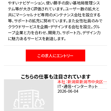
やすいナビゲーション、使い勝手の良い基地局管理シス
テム等が大きく評価されています。ユーザー数の拡大と
共にマーシャルナビ専用のメンテナンス会社を設立する
等、サポートの拡充に努めています。また女性社員のみで
クラウドサービスを企画・デザインする会社を設立。グル
ープ企業と力を合わせ、開発力、サポート力、デザイン力
に魅力あるサービスを創造します。
この求人にエントリー
こちらの仕事も注目されています
本社：新潟県新潟市中央区沼
垂東2-11-21 JR信越本線
IT・通信・インターネット
「新潟駅」より徒歩15分
2026-06-04