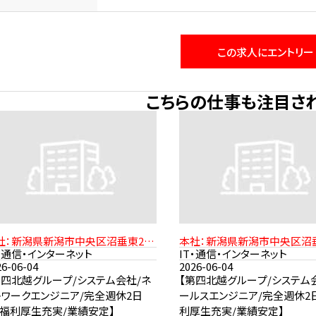
この求人にエントリー
こちらの仕事も注目さ
社：新潟県新潟市中央区沼垂東2-
本社：新潟県新潟市中央区沼垂
1-21 JR信越本線「新潟駅」より徒
11-21 JR信越本線「新潟駅」
T・通信・インターネット
IT・通信・インターネット
15分
15分
26-06-04
2026-06-04
第四北越グループ/システム会社/ネ
【第四北越グループ/システム
トワークエンジニア/完全週休2日
ールスエンジニア/完全週休2
/福利厚生充実/業績安定】
利厚生充実/業績安定】