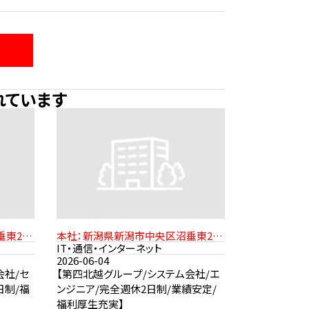
れています
東2-
本社：新潟県新潟市中央区沼垂東2-
より徒歩
11-21 JR信越本線「新潟駅」より徒歩
IT・通信・インターネット
15分
2026-06-04
会社/セ
【第四北越グループ/システム会社/エ
日制/福
ンジニア/完全週休2日制/業績安定/
福利厚生充実】