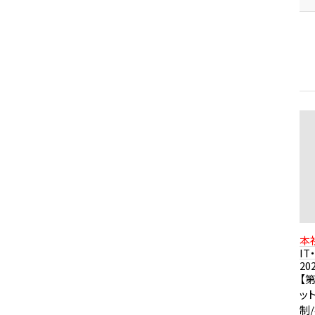
本
1
I
歩
20
【
ッ
制