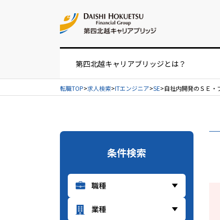
お問い合せ
第四北越キャリアブリッジとは？
転職TOP
求人検索
ITエンジニア
SE
自社内開発のＳＥ・プ
お仕事紹介の流れ
UIターンをお考えの方へ
条件検索
経営者・人事担当者様へ