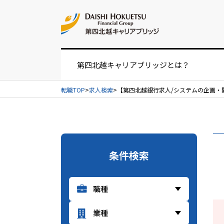
お問い合せ
第四北越キャリアブリッジとは？
転職TOP
求人検索
【第四北越銀行求人/システムの企画・開発
お仕事紹介の流れ
UIターンをお考えの方へ
条件検索
経営者・人事担当者様へ