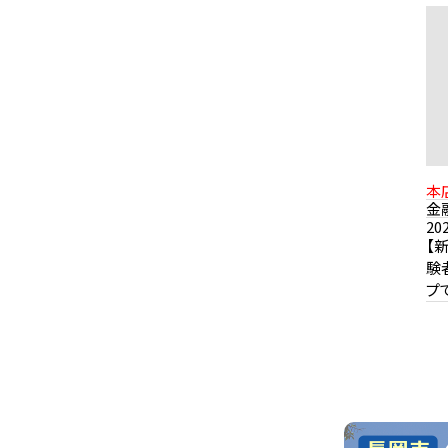
本
定
金
20
【
験
プ