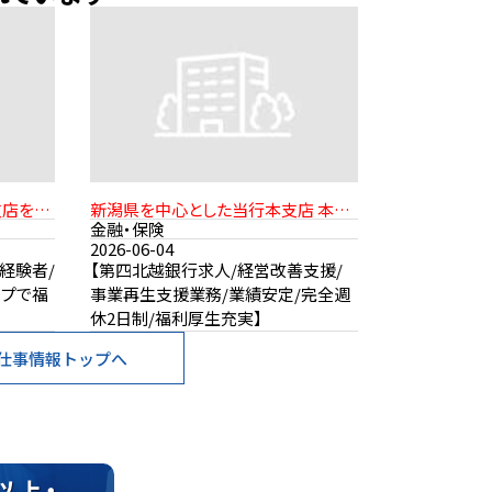
支店を想
新潟県を中心とした当行本支店 本
店：新潟市中央区東堀前通七番町
金融・保険
1071番地1
2026-06-04
経験者/
【第四北越銀行求人/経営改善支援/
ープで福
事業再生支援業務/業績安定/完全週
休2日制/福利厚生充実】
仕事情報トップへ