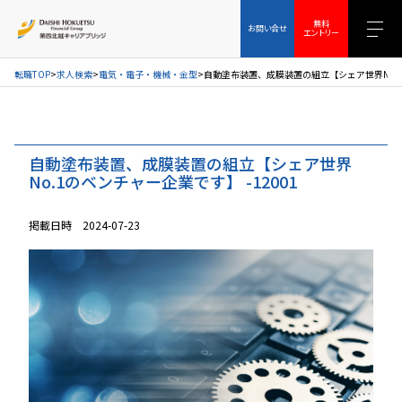
お問い合せ
無料エントリー
無料
お問い合せ
エントリー
転職TOP
求人検索
電気・電子・機械・金型
自動塗布装置、成膜装置の組立【シェア世界No.1
自動塗布装置、成膜装置の組立【シェア世界
No.1のベンチャー企業です】 -12001
掲載日時 2024-07-23