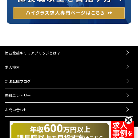
第四北越キャリアブリッジとは？
－お仕事紹介の流れ
求人検索
－UIターンをお考えの方へ
転職成功事例
－経営者・人事担当者様へ
新潟転職ブログ
Q＆A
ニュース
会社概要
無料エントリー
プライバシーポリシー
お問い合わせ