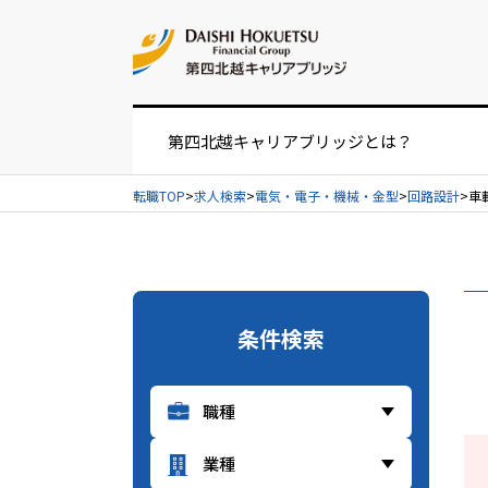
お問い合せ
第四北越キャリアブリッジとは？
転職TOP
求人検索
電気・電子・機械・金型
回路設計
車
お仕事紹介の流れ
UIターンをお考えの方へ
条件検索
経営者・人事担当者様へ