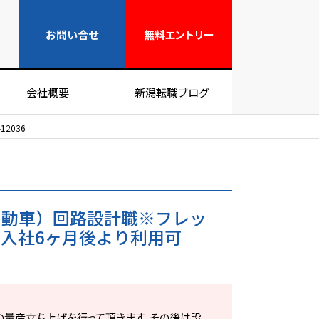
無料エントリー
お問い合せ
無料
エントリー
会社概要
新潟転職ブログ
2036
自動車）回路設計職※フレッ
入社6ヶ月後より利用可
の量産立ち上げを行って頂きます。その後は設