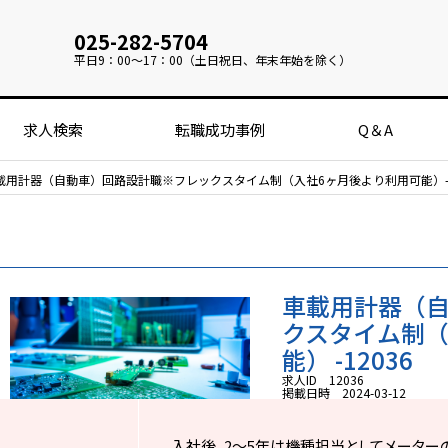
025-282-5704
平日
9：00～17：00（土日祝日、年末年始を除く）
求人検索
転職成功事例
Q＆A
載用計器（自動車）回路設計職※フレックスタイム制（入社6ヶ月後より利用可能）-1
車載用計器（
クスタイム制（
能） -12036
求人ID 12036
掲載日時 2024-03-12
入社後、2～5年は機種担当としてメーター