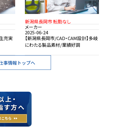
新潟県長岡市 転勤なし
メーカー
2025-06-24
厚生充実
【新潟県長岡市/CAD・CAM設計】多岐
にわたる製品素材/業績好調
仕事情報トップへ