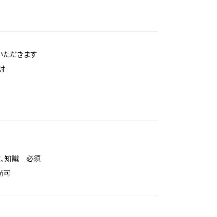
いただきます
討
験、知識 必須
尚可