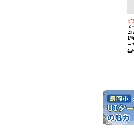
新
メ
20
【
ー
福