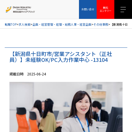
お問い合せ
無料エントリー
無料
お問い合せ
エントリー
転職TOP
求人検索
企画・経営管理・経理・総務人事・経営企画
その他事務
【新潟県十日町市
【新潟県十日町市/営業アシスタント（正社
員）】未経験OK/PC入力作業中心 -13104
掲載日時 2025-06-24