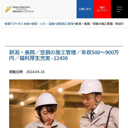
お問い合せ
無料エントリー
無料
お問い合せ
エントリー
転職TOP
求人検索
建築・土木・設備
建築施工管理
新潟・長岡／空調の施工管理／年収500～9
新潟・長岡／空調の施工管理／年収500～900万
円／福利厚生充実 -12436
掲載日時 2024-05-16