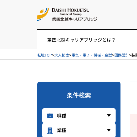
お問い合せ
第四北越キャリアブリッジとは？
転職TOP
求人検索
電気・電子・機械・金型
回路設計
装
お仕事紹介の流れ
UIターンをお考えの方へ
条件検索
経営者・人事担当者様へ