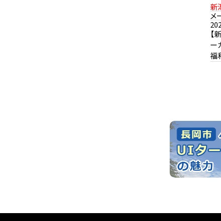
新
メ
20
【
ー
福