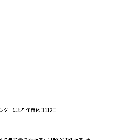
ンダーによる 年間休日112日
各種測定機・製造装置・合理化省力化装置、そ