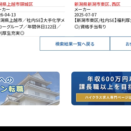
潟県上越市頸城区
新潟県新潟市東区、西区
ーカー
メーカー
26-04-13
2025-07-07
新潟県上越市／社内SE】大手化学メ
【新潟市東区/社内SE】福利
カーグループ／年間休日122日／
◎/資格手当有り
利厚生充実◎
検索結果一覧へ戻る
お