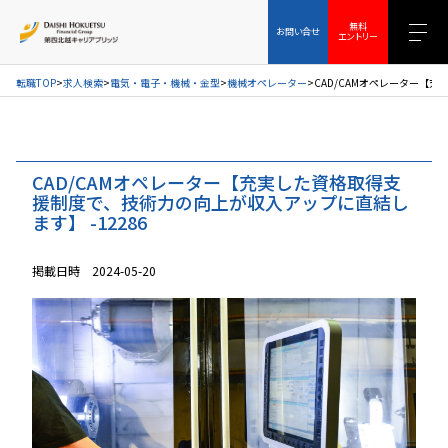
お問い合せ
無料エントリー
無料
お問い合せ
エントリー
転職TOP
求人検索
電気・電子・機械・金型
機械オペレーター
CAD/CAMオペレーター【
CAD/CAMオペレーター【充実した資格取得支
援制度で、技術力の向上が収入アップに直結し
ます】 -12286
掲載日時 2024-05-20