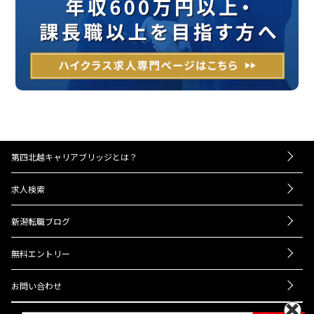
第四北越キャリアブリッジとは？
－お仕事紹介の流れ
求人検索
－UIターンをお考えの方へ
転職成功事例
－経営者・人事担当者様へ
新潟転職ブログ
Q＆A
ニュース
会社概要
無料エントリー
プライバシーポリシー
お問い合わせ