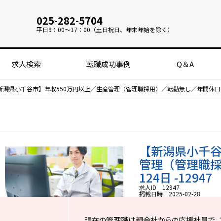
025-282-5704
平日
9：00～17：00（土日祝日、年末年始を除く）
求人検索
転職成功事例
Q＆A
新潟県小千谷市】年収550万円以上／生産管理（管理職採用）／転勤無し／年間休日１２
【新潟県小千谷
管理（管理職採
124日 -12947
求人ID 12947
掲載日時 2025-02-28
現在の管理職は親会社からの応援社員で、