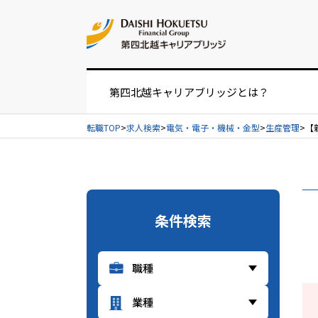
お問い合せ
第四北越キャリアブリッジとは？
転職TOP
求人検索
電気・電子・機械・金型
生産管理
【
お仕事紹介の流れ
UIターンをお考えの方へ
条件検索
経営者・人事担当者様へ