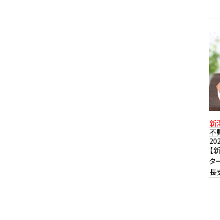
新
不
20
【
タ
長