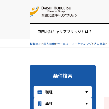
お問い合せ
第四北越キャリアブリッジとは？
転職TOP
求人検索
セールス・マーケティング
法人営業
お仕事紹介の流れ
UIターンをお考えの方へ
条件検索
経営者・人事担当者様へ