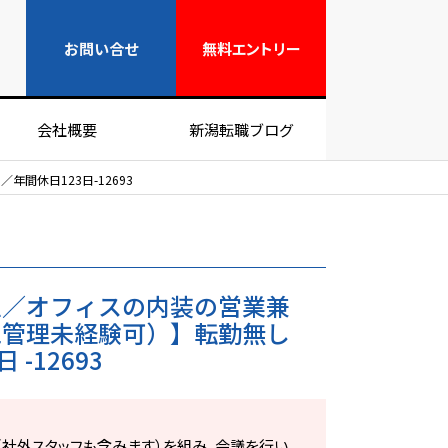
無料エントリー
お問い合せ
無料
エントリー
会社概要
新潟転職ブログ
休日123日-12693
区／オフィスの内装の営業兼
工管理未経験可）】転勤無し
 -12693
（社外スタッフも含みます）を組み、会議を行い