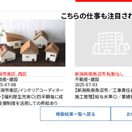
こちらの仕事も注目さ
潟市東区、西区
新潟県南魚沼市 転勤なし
動産・建設
不動産・建設
25-07-08
2025-07-03
新潟市東区/インテリアコーディネー
【新潟県南魚沼市／工事責任
ー】福利厚生充実◎/四半期毎に成
施工管理】給与水準◎／業績
支援制度を活用しての昇給あり
検索結果一覧へ戻る
お