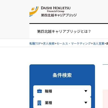
お問い合せ
第四北越キャリアブリッジとは？
転職TOP
求人検索
セールス・マーケティング
法人営業
お仕事紹介の流れ
UIターンをお考えの方へ
条件検索
経営者・人事担当者様へ