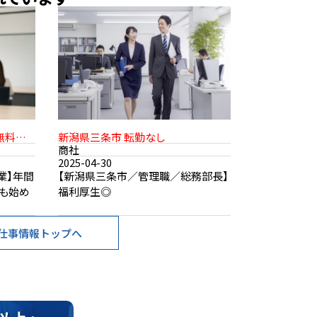
無料駐
新潟県三条市 転勤なし
商社
2025-04-30
業】年間
【新潟県三条市／管理職／総務部長】
でも始め
福利厚生◎
仕事情報トップへ