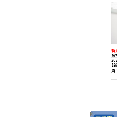
新
商
20
【
第