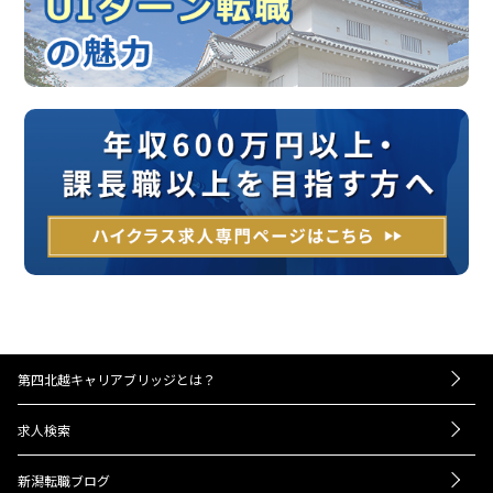
第四北越キャリアブリッジとは？
－お仕事紹介の流れ
求人検索
－UIターンをお考えの方へ
転職成功事例
－経営者・人事担当者様へ
新潟転職ブログ