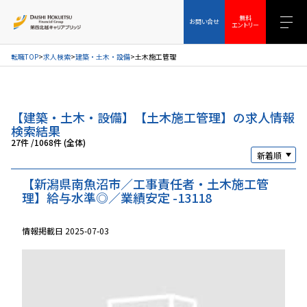
お問い合せ
無料エントリー
無料
お問い合せ
エントリー
転職TOP
求人検索
建築・土木・設備
土木施工管理
【建築・土木・設備】【土木施工管理】の求人情報
検索結果
27件
/
1068件 (全体)
【新潟県南魚沼市／工事責任者・土木施工管
理】給与水準◎／業績安定 -13118
情報掲載日 2025-07-03