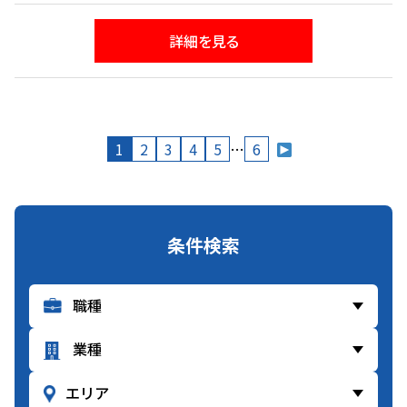
・盛土工事におけるローラー作業
・道路改良、排水路改修工事
詳細を見る
・道路維持管理のための除草、側溝清掃
・２トン、４トンダンプでの土砂運搬
・バックホー、ホイールローダでの積込 等
（担当現場）
年間３～４件程度の現場管理をお任せします。※２
1
2
3
4
5
…
6
～３件の現場（小規模）掛け持ちの場合あり
条件検索