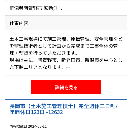
新潟県阿賀野市 転勤無し
仕事内容
土木工事現場にて施工管理、原価管理、安全管理など
を監理技術者として計画から完成まで工事全体の管
理・監督を行っていただきます。
現場は主に、阿賀野市、新発田市、新潟市を中心とし
た下越エリアとなります。
働き方改革の推進、休日取得の改善、長時間労働の是
正を広く浸透、定着させることで中長期的な担い手の
詳細を見る
確保を図ることを目的とした「週休2日取組企業宣
言」に賛同し、登録をしております。今後もすべての
従業員にとって働きやすい環境を整えていきます。
長岡市【土木施工管理技士】完全週休二日制/
年間休日123日 -12632
情報掲載日 2024-09-11