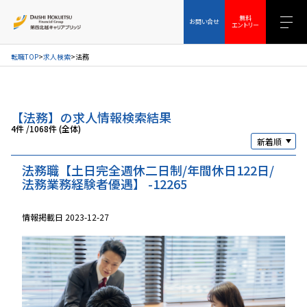
お問い合せ
無料エントリー
無料
お問い合せ
エントリー
転職TOP
求人検索
法務
【法務】の求人情報検索結果
4件
/
1068件 (全体)
法務職【土日完全週休二日制/年間休日122日/
法務業務経験者優遇】 -12265
情報掲載日 2023-12-27