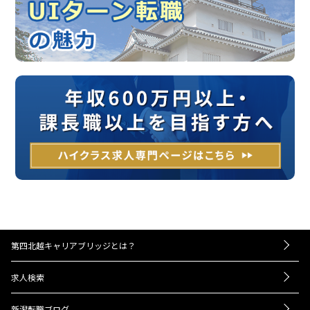
第四北越キャリアブリッジとは？
－お仕事紹介の流れ
求人検索
－UIターンをお考えの方へ
転職成功事例
－経営者・人事担当者様へ
新潟転職ブログ