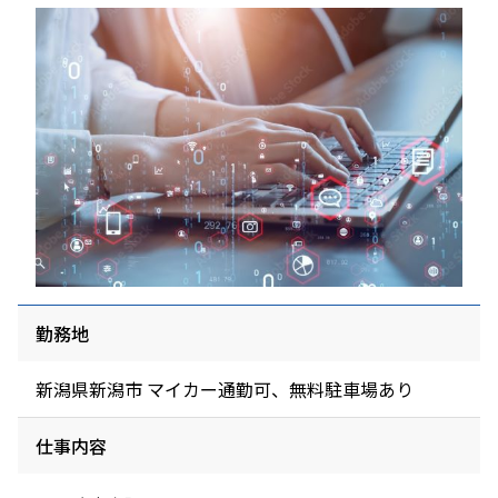
・Docker、Kubernetes、VMware Tanzu
・Zabbix、Ansible、Jenkins、Gitlab、Redmine
・Oracle、SQL Server 、Postgresql、MySQL
・Nginx、Apache 、IIS、Tomcat、
Laravel（PHP）、.Net Core
【入社後の流れ】
研修後は配属先でOJTを実施いたします。
勤務地
新潟県新潟市 マイカー通勤可、無料駐車場あり
仕事内容