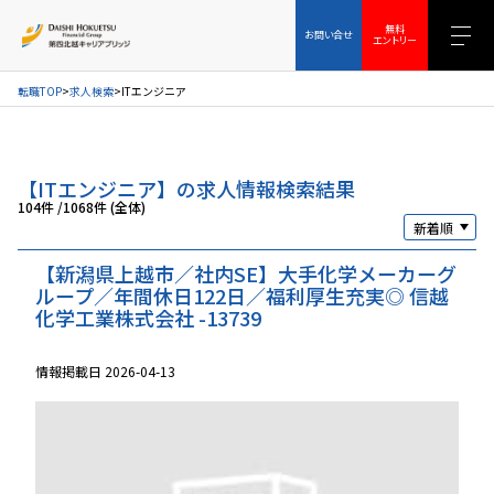
お問い合せ
無料エントリー
無料
お問い合せ
エントリー
転職TOP
求人検索
ITエンジニア
【ITエンジニア】の求人情報検索結果
104件
/
1068件 (全体)
【新潟県上越市／社内SE】大手化学メーカーグ
ループ／年間休日122日／福利厚生充実◎ 信越
化学工業株式会社 -13739
情報掲載日 2026-04-13