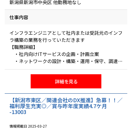
新潟県新潟市中央区 他勤務地なし
仕事内容
インフラエンジニアとして社内または受託元のインフ
ラ構築の業務を行っていただきます
【職務詳細】
・社内向けITサービスの企画・計画立案
・ネットワークの設計・構築・運用・保守、調達
・ハードウェアの設計・構築・運用・保守、調達
・クラウド（VMware、AWS、Azure）の設計・設
詳細を見る
定・運用・保守、調達
・ミドルウェアの設計・構築・運用・保守、調達
・セキュリティ対策、障害対応
【新潟市東区／関連会社のDX推進】急募！！／
【主な機器、ソフトウエア等】
福利厚生充実◎／賞与昨年度実績4.7ケ月
・VMware（vSphere・vCenter）、AWS、Azure 、
-13003
GCP、Microsoft 365
・Linux Server （Alma linux、RHEL）、Windows
情報掲載日 2025-03-27
（Server , Client）