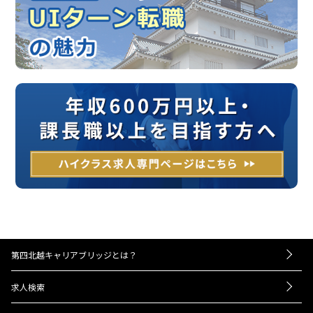
第四北越キャリアブリッジとは？
－お仕事紹介の流れ
求人検索
－UIターンをお考えの方へ
転職成功事例
－経営者・人事担当者様へ