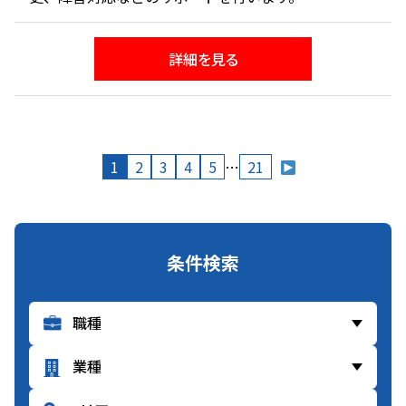
・クライアントは主に首都圏の外資系メーカー５～
６社と県内ユーザー３～４社です。
詳細を見る
・対象は基幹システムと受注在庫関係のEDIシステ
ムやPOSレジとのインターフェースシステムになりま
す。
・開発言語は主にC#やASPでデータベースは
ORACLEやSQL Serverになります。
1
2
3
4
5
…
21
・システムの入替やユーザーの都合で夜間・休日の
作業を行う場合があります。
・上記作業については原則リモートで行いますが作
業内容によっては現地での作業もあります。
販売店として奉行シリーズ、EDIソフトやワークフロ
条件検索
ー等の周辺システムの販売も行っています。
＜職場環境＞
・現在、社長とベテラン男性の2名でユーザーサポー
トを行っています。
当面はその2名からの指導のもとひと通りのサポー