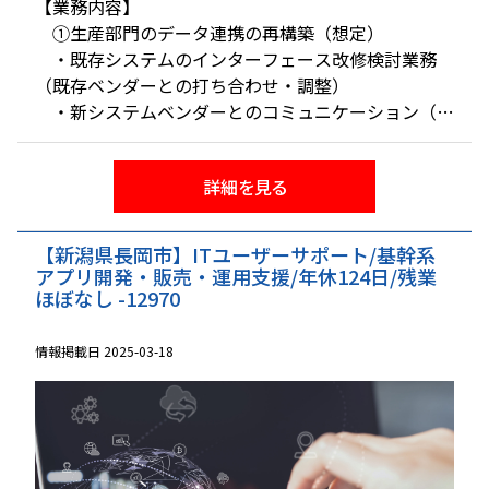
【業務内容】
①生産部門のデータ連携の再構築（想定）
・既存システムのインターフェース改修検討業務
（既存ベンダーとの打ち合わせ・調整）
・新システムベンダーとのコミュニケーション（機
能要求、非機能要求事項の確定等）
・工場内ネットワークの検討（既存ネットワークの
詳細を見る
改造等）
・システム開発、テスト対応
②ＩＴシステム運用保守
【新潟県長岡市】ITユーザーサポート/基幹系
・社内ＩＴシステムに関する不具合、障害発生時の
アプリ開発・販売・運用支援/年休124日/残業
一次受付及びシステムベンダーサポート窓口への連絡
ほぼなし -12970
・プリンター・ＰＣ・各種デバイスの運用、保守
・工場内ネットワークの運用・保守等
情報掲載日 2025-03-18