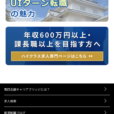
第四北越キャリアブリッジとは？
－お仕事紹介の流れ
求人検索
－UIターンをお考えの方へ
転職成功事例
－経営者・人事担当者様へ
新潟転職ブログ