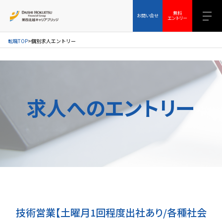
お問い合せ
無料エントリー
無料
お問い合せ
エントリー
転職TOP
個別求人エントリー
求人へのエントリー
技術営業【土曜月1回程度出社あり/各種社会