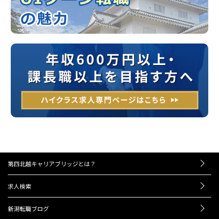
第四北越キャリアブリッジとは？
－お仕事紹介の流れ
求人検索
－UIターンをお考えの方へ
転職成功事例
－経営者・人事担当者様へ
新潟転職ブログ
Q＆A