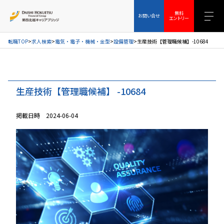
お問い合せ
無料エントリー
無料
お問い合せ
エントリー
転職TOP
求人検索
電気・電子・機械・金型
設備管理
生産技術【管理職候補】-10684
生産技術【管理職候補】 -10684
掲載日時 2024-06-04