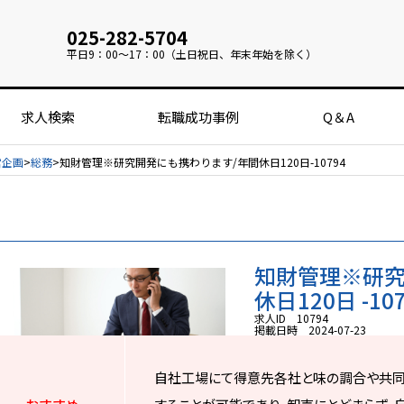
025-282-5704
平日
9：00～17：00（土日祝日、年末年始を除く）
求人検索
転職成功事例
Q＆A
営企画
総務
知財管理※研究開発にも携わります/年間休日120日-10794
知財管理※研究
休日120日 -10
求人ID 10794
掲載日時 2024-07-23
自社工場にて得意先各社と味の調合や共同