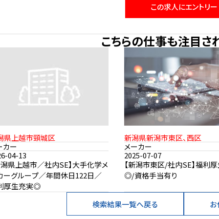
この求人にエントリー
こちらの仕事も注目さ
潟県上越市頸城区
新潟県新潟市東区、西区
ーカー
メーカー
26-04-13
2025-07-07
新潟県上越市／社内SE】大手化学メ
【新潟市東区/社内SE】福利
カーグループ／年間休日122日／
◎/資格手当有り
利厚生充実◎
検索結果一覧へ戻る
お