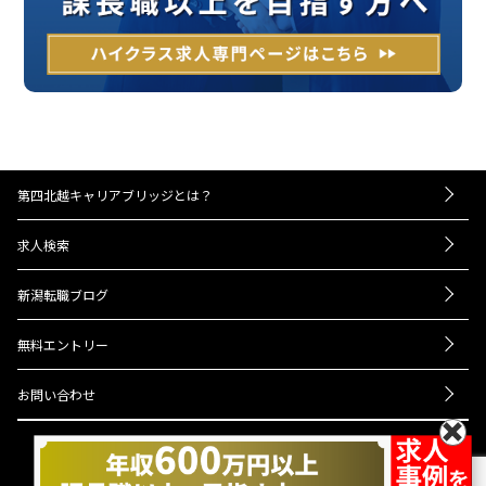
第四北越キャリアブリッジとは？
－お仕事紹介の流れ
求人検索
－UIターンをお考えの方へ
転職成功事例
－経営者・人事担当者様へ
新潟転職ブログ
Q＆A
ニュース
会社概要
無料エントリー
プライバシーポリシー
お問い合わせ