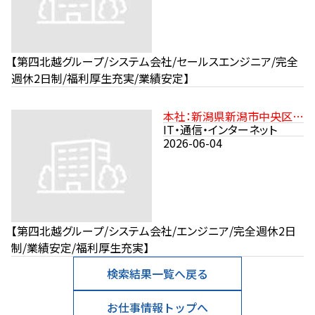
【第四北越グループ/システム会社/セールスエンジニア/完全
週休2日制/福利厚生充実/業績安定】
本社：新潟県新潟市中央区沼
垂東2-11-21 JR信越本線「新
IT・通信・インターネット
潟駅」より徒歩15分
2026-06-04
【第四北越グループ/システム会社/エンジニア/完全週休2日
制/業績安定/福利厚生充実】
検索結果一覧へ戻る
お仕事情報トップへ