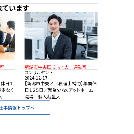
れています
勤可
新潟市中央区 ※マイカー通勤可
コンサルタント
2024-12-17
間休日１
【新潟市中央区／税理士補助】年間休
業少なく
日１２５日／残業少なくアットホーム
大
職場／個人裁量大
仕事情報トップへ