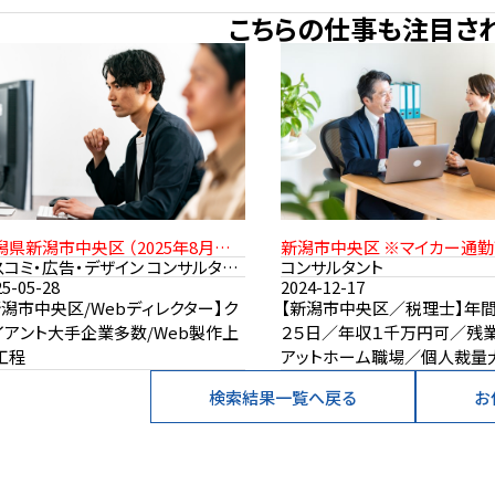
こちらの仕事も注目さ
潟県新潟市中央区 （2025年8月開
新潟市中央区 ※マイカー通
予定） 転勤なし
コミ・広告・デザイン コンサルタン
コンサルタント
25-05-28
2024-12-17
新潟市中央区/Webディレクター】ク
【新潟市中央区／税理士】年
イアント大手企業多数/Web製作上
２５日／年収１千万円可／残
工程
アットホーム職場／個人裁量
検索結果一覧へ戻る
お