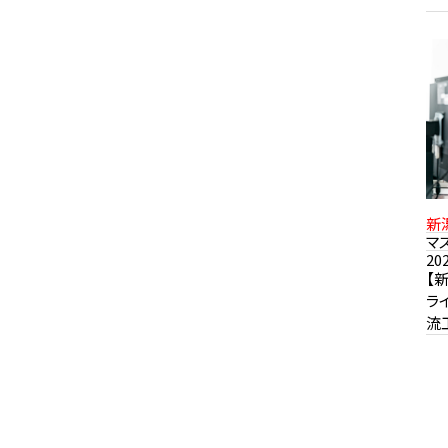
新
設
マス
ト
20
【
ラ
流