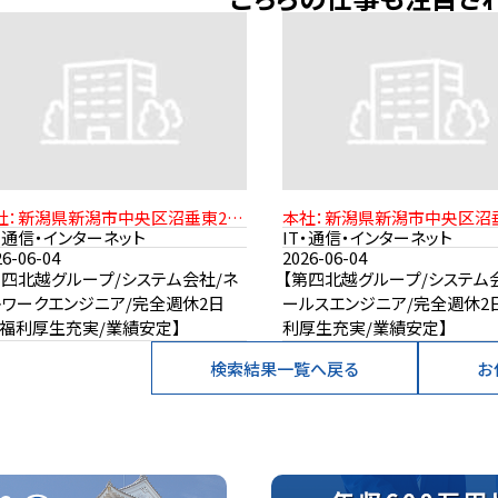
社：新潟県新潟市中央区沼垂東2-
本社：新潟県新潟市中央区沼垂
1-21 JR信越本線「新潟駅」より徒
11-21 JR信越本線「新潟駅」
T・通信・インターネット
IT・通信・インターネット
15分
15分
26-06-04
2026-06-04
第四北越グループ/システム会社/ネ
【第四北越グループ/システム
トワークエンジニア/完全週休2日
ールスエンジニア/完全週休2
/福利厚生充実/業績安定】
利厚生充実/業績安定】
検索結果一覧へ戻る
お