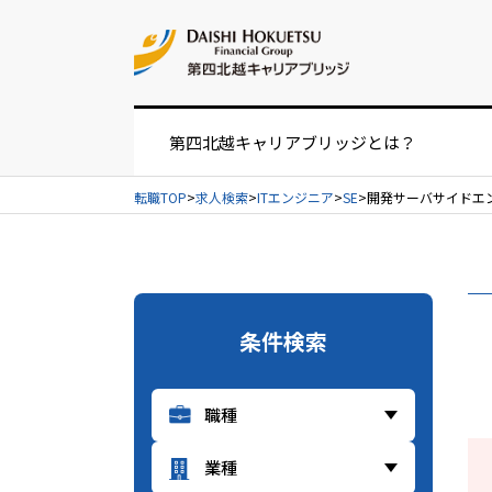
お問い合せ
第四北越キャリアブリッジとは？
転職TOP
求人検索
ITエンジニア
SE
開発サーバサイドエン
お仕事紹介の流れ
UIターンをお考えの方へ
条件検索
経営者・人事担当者様へ