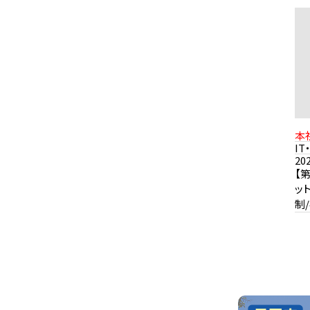
本
1
I
歩
20
【
ッ
制