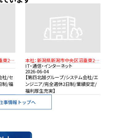
東2-
本社：新潟県新潟市中央区沼垂東2-
より徒歩
11-21 JR信越本線「新潟駅」より徒歩
IT・通信・インターネット
15分
2026-06-04
会社/セ
【第四北越グループ/システム会社/エ
日制/福
ンジニア/完全週休2日制/業績安定/
福利厚生充実】
仕事情報トップへ