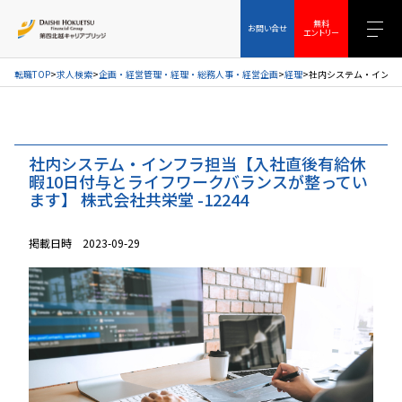
お問い合せ
無料エントリー
無料
お問い合せ
エントリー
転職TOP
求人検索
企画・経営管理・経理・総務人事・経営企画
経理
社内システム・インフラ
社内システム・インフラ担当【入社直後有給休
暇10日付与とライフワークバランスが整ってい
ます】 株式会社共栄堂 -12244
掲載日時 2023-09-29