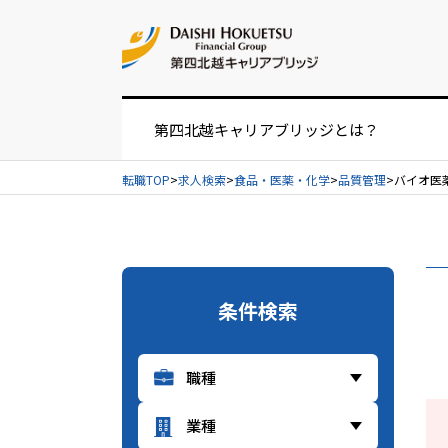
お問い合せ
第四北越キャリアブリッジとは？
転職TOP
求人検索
食品・医薬・化学
品質管理
バイオ医薬
お仕事紹介の流れ
UIターンをお考えの方へ
条件検索
経営者・人事担当者様へ