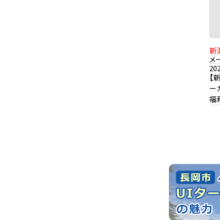
新
メ
20
【
ー
福