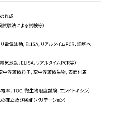
等の作成
般試験法による試験等）
リ電気泳動，ELISA，リアルタイムPCR，細胞ベ
電気泳動，ELISA，リアルタイムPCR等）
（空中浮遊微粒子，空中浮遊微生物，表面付着
率，TOC, 微生物限度試験，エンドトキシン）
の確立及び検証（バリデーション）
検