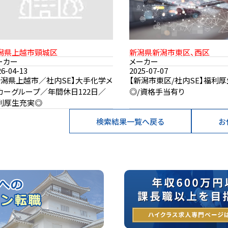
潟県上越市頸城区
新潟県新潟市東区、西区
ーカー
メーカー
26-04-13
2025-07-07
新潟県上越市／社内SE】大手化学メ
【新潟市東区/社内SE】福利
カーグループ／年間休日122日／
◎/資格手当有り
利厚生充実◎
検索結果一覧へ戻る
お