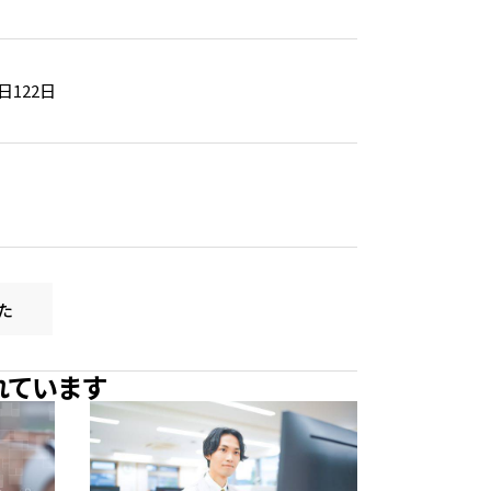
122日
た
れています