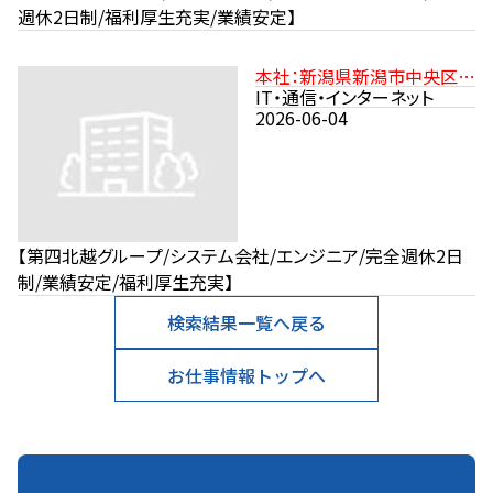
週休2日制/福利厚生充実/業績安定】
本社：新潟県新潟市中央区沼
垂東2-11-21 JR信越本線「新
IT・通信・インターネット
潟駅」より徒歩15分
2026-06-04
【第四北越グループ/システム会社/エンジニア/完全週休2日
制/業績安定/福利厚生充実】
検索結果一覧へ戻る
お仕事情報トップへ