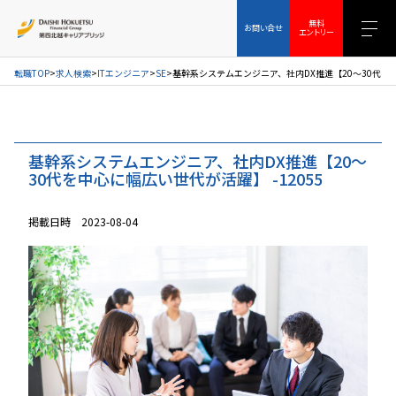
お問い合せ
無料エントリー
無料
お問い合せ
エントリー
転職TOP
求人検索
ITエンジニア
SE
基幹系システムエンジニア、社内DX推進【20～30代を中
基幹系システムエンジニア、社内DX推進【20～
30代を中心に幅広い世代が活躍】 -12055
掲載日時 2023-08-04