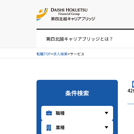
お問い合せ
第四北越キャリアブリッジとは？
転職TOP
求人検索
サービス
お仕事紹介の流れ
UIターンをお考えの方へ
4
条件検索
経営者・人事担当者様へ