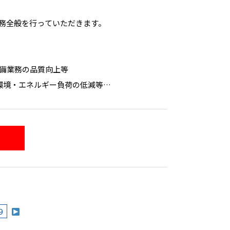
務全般を行っていただきます。
警備業務の品質向上等
：環境・エネルギー負荷の低減等
トシステム）：顧客情報や警備情報の保護等
9