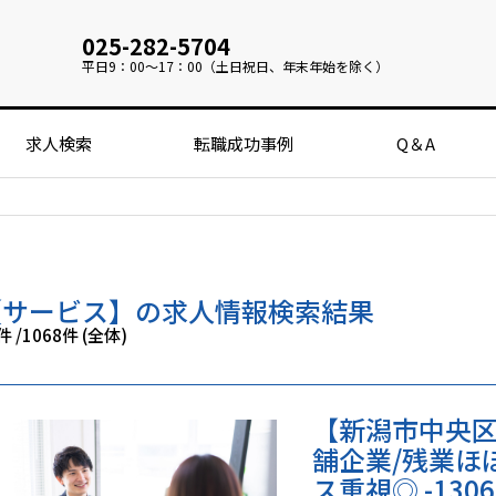
025-282-5704
平日
9：00～17：00（土日祝日、年末年始を除く）
求人検索
転職成功事例
Q＆A
【サービス】の求人情報検索結果
2件
/
1068件 (全体)
【新潟市中央区
舗企業/残業ほ
ス重視◎ -1306