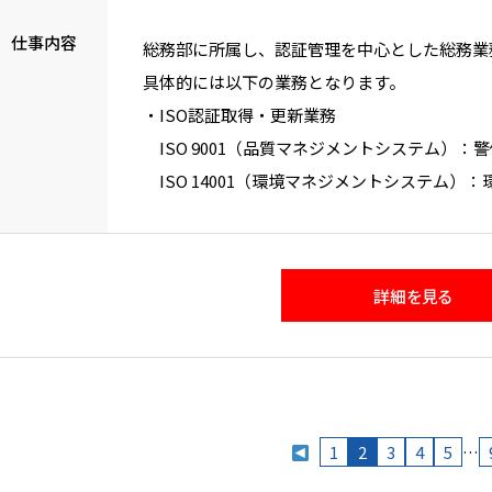
仕事内容
総務部に所属し、認証管理を中心とした総務業
具体的には以下の業務となります。
・ISO認証取得・更新業務
ISO 9001（品質マネジメントシステム）：
ISO 14001（環境マネジメントシステム）
ISO 27001（情報セキュリティマネジメン
・プライバシー認証取得・更新業務
・各種監査対応
詳細を見る
・建物・設備等の修繕・管理
・各種契約、車両、什器・備品等の管理
・お客様の声の窓口、苦情対応
・従業員の出退勤確認 等
1
2
3
4
5
…