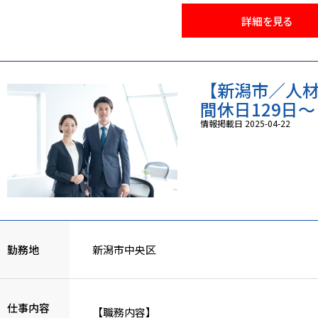
・決算関係業務
詳細を見る
・租税関連業務
・その他、経理・総務等に関する業務
☆決算書や社会保険関係の申請書を自社で作成
【新潟市／人
できます。
間休日129日～・
情報掲載日 2025-04-22
勤務地
新潟市中央区
仕事内容
【職務内容】