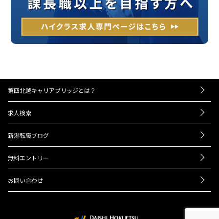
第四北越キャリアブリッジとは？
－お仕事紹介の流れ
求人検索
－UIターンをお考えの方へ
転職成功事例
－経営者・人事担当者様へ
新潟転職ブログ
Q＆A
ニュース
会社概要
無料エントリー
プライバシーポリシー
お問い合わせ