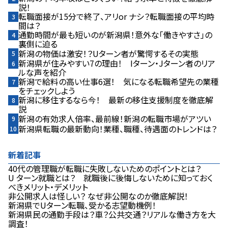
説！
転職面接が15分で終了、アリor ナシ？――転職面接の平均時
間は？
通勤時間が最も短いのが新潟県！――意外な「働きやすさ」の
裏側に迫る
新潟の物価は激安！？――Uターン者が驚愕するその実態
新潟県が住みやすい7の理由！ Iターン・Jターン者のリア
ルな声を紹介
新潟で給料の高い仕事6選！ 気になる転職希望先の業種
をチェックしよう
新潟に移住するなら今！ 最新の移住支援制度を徹底解
説
新潟の有効求人倍率、最前線！――新潟の転職市場がアツい
新潟県転職の最新動向！――業種、職種、待遇面のトレンドは？
新着記事
40代の管理職が転職に失敗しないためのポイントとは？
U ターン就職とは？ 就職後に後悔しないために知っておく
べきメリット・デメリット
非公開求人は怪しい？ なぜ非公開なのか徹底解説！
新潟県でUターン転職、受かる志望動機例！
新潟県⺠の通勤⼿段は？車？公共交通？リアルな働き⽅を⼤
調査！