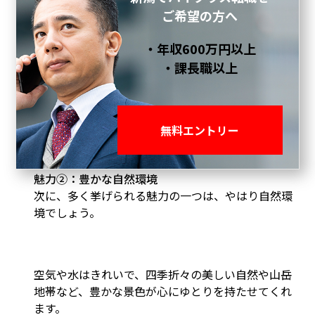
ご希望の方へ
広く快適な住環境が与えられることから、心身とも
に余裕が生まれ、貯金するなどお金を豊かに使う選
・年収600万円以上
択肢を持つことが可能になるのです。
・課長職以上
▼新潟県の物価の安さについては「
新潟の物価は激
安！？――Uターン者が驚愕するその実態
」で解説して
無料エントリー
いますので、こちらもご参照ください。
魅力②：豊かな自然環境
次に、多く挙げられる魅力の一つは、やはり自然環
境でしょう。
空気や水はきれいで、四季折々の美しい自然や山岳
地帯など、豊かな景色が心にゆとりを持たせてくれ
ます。