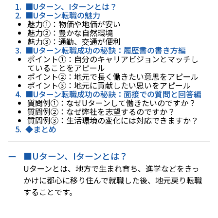
■Uターン、Iターンとは？
■Uターン転職の魅力
魅力①：物価や地価が安い
魅力②：豊かな自然環境
魅力③：通勤、交通が便利
■Uターン転職成功の秘訣：履歴書の書き方編
ポイント①：自分のキャリアビジョンとマッチし
ていることをアピール
ポイント②：地元で長く働きたい意思をアピール
ポイント③：地元に貢献したい思いをアピール
■Uターン転職成功の秘訣：面接での質問と回答編
質問例①：なぜUターンして働きたいのですか？
質問例②：なぜ弊社を志望するのですか？
質問例③：生活環境の変化には対応できますか？
◆まとめ
■Uターン、Iターンとは？
Uターンとは、地方で生まれ育ち、進学などをきっ
かけに都心に移り住んで就職した後、地元戻り転職
することです。