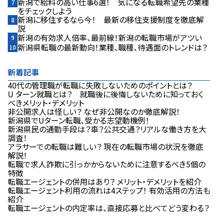
新潟で給料の高い仕事6選！ 気になる転職希望先の業種
をチェックしよう
新潟に移住するなら今！ 最新の移住支援制度を徹底解
説
新潟の有効求人倍率、最前線！――新潟の転職市場がアツい
新潟県転職の最新動向！――業種、職種、待遇面のトレンドは？
新着記事
40代の管理職が転職に失敗しないためのポイントとは？
U ターン就職とは？ 就職後に後悔しないために知っておく
べきメリット・デメリット
非公開求人は怪しい？ なぜ非公開なのか徹底解説！
新潟県でUターン転職、受かる志望動機例！
新潟県⺠の通勤⼿段は？車？公共交通？リアルな働き⽅を⼤
調査！
アラサーでの転職は難しい？ 現在の転職市場の状況を徹底
解説！
転職で求人詐欺に引っかからないために注意するべき5個の
特徴
転職エージェントの併用はあり？ メリット・デメリットを紹介
転職エージェント利用の流れは4ステップ！ 有効活用の方法も
紹介
転職エージェントの内定率は、直接応募と比べてどう変わる？