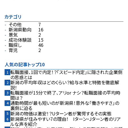
カテゴリ
その他
7
新潟県動向
16
景気
2
成功体験談
15
職探し
46
育児
2
人気の記事トップ10
転職面接、1回で内定！？――「スピード内定」に隠された企業側
の思惑とは
新潟の平均年収はどのくらい？給与水準と特徴を徹底解
説！
転職面接が15分で終了、アリor ナシ？――転職面接の平均時
間は？
通勤時間が最も短いのが新潟県！――意外な「働きやすさ」の
裏側に迫る
新潟の物価は激安！？――Uターン者が驚愕するその実態
新潟県が住みやすい7の理由！ Iターン・Jターン者のリア
ルな声を紹介