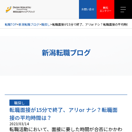
お問い合せ
無料エントリー
無料
お問い合せ
エントリー
転職TOP
新潟転職ブログ
職探し
転職面接が15分で終了、アリor ナシ？――転職面接の平均時間
新潟転職ブログ
職探し
転職面接が15分で終了、アリor ナシ？――転職面
接の平均時間は？
2023/03/14
転職活動において、面接に要した時間が合否にかかわ