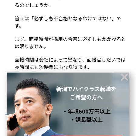
るのでしょうか。
答えは「必ずしも不合格となるわけではない」で
す。
まず、面接時間が採用の合否に必ずしもかかわると
は限りません。
面接時間は会社によって異なり、面接官しだいでは
長時間にも短時間にもなり得ます。
さらに、個人面接か集団面接かによっても面接時間
は異なるため、一概に時間だけで判断することはで
新潟でハイクラス転職を
きません。
ご希望の方へ
■面接時間が30分未満？ 短時間面接のパター
・年収600万円以上
ンとは
・課長職以上
転職面接が30分未満や15分未満など短時間となっ
た場合は、企業側としてどのような思惑があるので