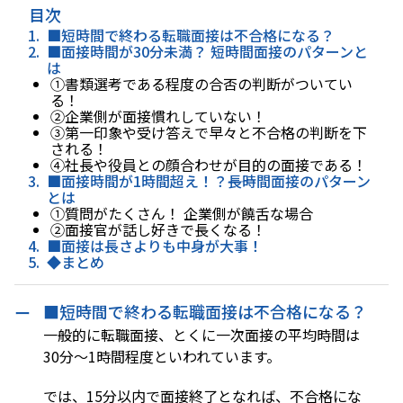
目次
■短時間で終わる転職面接は不合格になる？
■面接時間が30分未満？ 短時間面接のパターンと
は
①書類選考である程度の合否の判断がついてい
る！
②企業側が面接慣れしていない！
③第一印象や受け答えで早々と不合格の判断を下
される！
④社長や役員との顔合わせが目的の面接である！
■面接時間が1時間超え！？――長時間面接のパターン
とは
①質問がたくさん！ 企業側が饒舌な場合
②面接官が話し好きで長くなる！
■面接は長さよりも中身が大事！
◆まとめ
■短時間で終わる転職面接は不合格になる？
一般的に転職面接、とくに一次面接の平均時間は
30分〜1時間程度といわれています。
では、15分以内で面接終了となれば、不合格にな